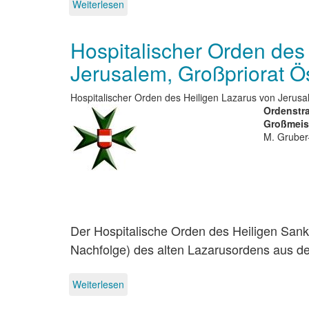
Weiterlesen
über
Supremus
Civilis
Hospitalischer Orden des
et
Militaris
Jerusalem, Großpriorat Ö
Ordo
Temples
Hierosolymitani
Hospitalischer Orden des Heiligen Lazarus von Jerusa
Ordenstra
Großmeis
M. Gruber
Der Hospitalische Orden des Heiligen Sankt 
Nachfolge) des alten Lazarusordens aus dem 
Weiterlesen
über
Hospitalischer