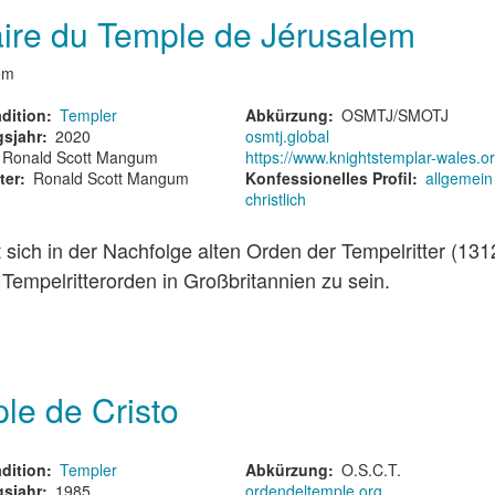
taire du Temple de Jérusalem
em
dition
Templer
Abkürzung
OSMTJ/SMOTJ
sjahr
2020
osmtj.global
Ronald Scott Mangum
https://www.knightstemplar-wales.o
ter
Ronald Scott Mangum
Konfessionelles Profil
allgemein
christlich
sich in der Nachfolge alten Orden der Tempelritter (131
 Tempelritterorden in Großbritannien zu sein.
le de Cristo
dition
Templer
Abkürzung
O.S.C.T.
sjahr
1985
ordendeltemple.org