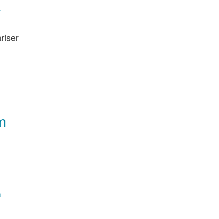
.
riser
m
h