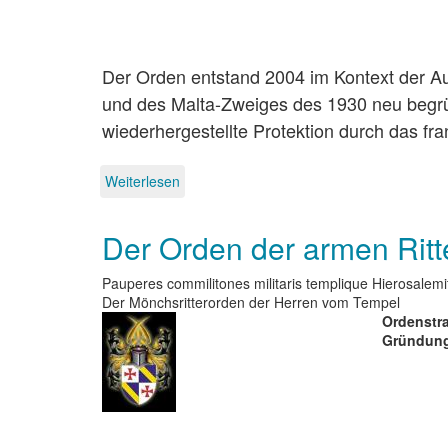
Der Orden entstand 2004 im Kontext der A
und des Malta-Zweiges des 1930 neu begrün
wiederhergestellte Protektion durch das fr
Weiterlesen
über
Ordre
Militaire
Der Orden der armen Ritt
et
Hospitalier
de
Pauperes commilitones militaris templique Hierosalemi
Saint
Der Mönchsritterorden der Herren vom Tempel
Lazare
Ordenstra
de
Gründung
Jérusalem
(Orleans-
Zweig)