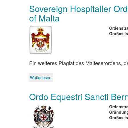
Militärorden
Sovereign Hospitaller Ord
der
Kreuzherren
of Malta
und
Wächter
des
Ordenstra
Heiligen
Großmeis
Grabes
zu
Jerusalem
mit
dem
Ein weiteres Plagiat des Malteserordens, de
doppelten
roten
Kreuz
Weiterlesen
über
Sovereign
Hospitaller
Ordo Equestri Sancti Ber
Order
of
St.
Ordenstra
John
Gründung
of
Großmeis
Jerusalem,
Knights