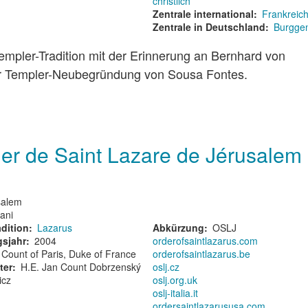
christlich
Zentrale international
Frankreich
Zentrale in Deutschland
Burgge
empler-Tradition mit der Erinnerung an Bernhard von
der Templer-Neubegründung von Sousa Fontes.
lier de Saint Lazare de Jérusalem
usalem
tani
dition
Lazarus
Abkürzung
OSLJ
sjahr
2004
orderofsaintlazarus.com
Count of Paris, Duke of France
orderofsaintlazarus.be
ter
H.E. Jan Count Dobrzenský
oslj.cz
icz
oslj.org.uk
oslj-italia.it
ordersaintlazarususa.com