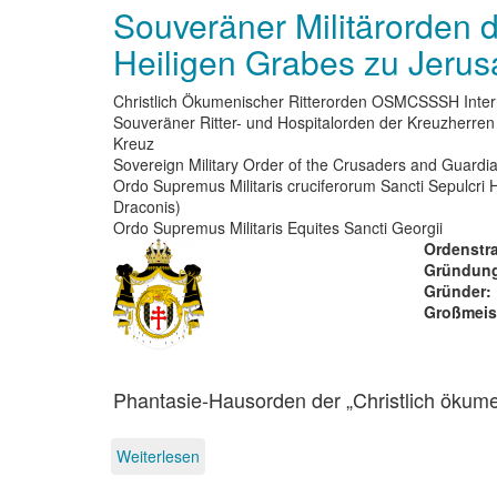
Souveräner Militärorden 
Heiligen Grabes zu Jerus
Christlich Ökumenischer Ritterorden OSMCSSSH Inter
Souveräner Ritter- und Hospitalorden der Kreuzherre
Kreuz
Sovereign Military Order of the Crusaders and Guardia
Ordo Supremus Militaris cruciferorum Sancti Sepulcri H
Draconis)
Ordo Supremus Militaris Equites Sancti Georgii
Ordenstra
Gründung
Gründer
Großmeis
Phantasie-Hausorden der „Christlich ökume
Weiterlesen
über
Souveräner