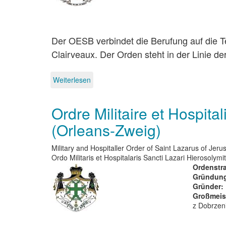
of
Malta
Der OESB verbindet die Berufung auf die T
Clairveaux. Der Orden steht in der Linie 
Weiterlesen
über
Ordo
Equestri
Ordre Militaire et Hospita
Sancti
Bernardus
(Orleans-Zweig)
-
Großpriorat
Deutschland
Military and Hospitaller Order of Saint Lazarus of Jer
Ordo Militaris et Hospitalaris Sancti Lazari Hierosolymi
Ordenstra
Gründung
Gründer
Großmeis
z Dobrzen