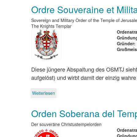
Orden
Ordre Souveraine et Mili
des
Heiligen
Sankt
Sovereign and Military Order of the Temple of Jerusal
Lazarus
The Knights Templar
von
Ordenstra
Jerusalem,
Gründung
Großpriorat
Gründer
Österreich
Großmeis
Diese jüngere Abspaltung des OSMTJ sieht 
aufgelöst) und wirbt damit der einzig wahre
Weiterlesen
über
Ordre
Souveraine
Orden Soberana del Temp
et
Militaire
du
Der souveräne Christustempelorden
Temple
Ordenstra
de
Gründung