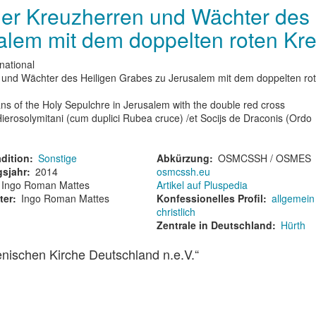
der Kreuzherren und Wächter des
alem mit dem doppelten roten Kr
national
n und Wächter des Heiligen Grabes zu Jerusalem mit dem doppelten ro
ns of the Holy Sepulchre in Jerusalem with the double red cross
ierosolymitani (cum duplici Rubea cruce) /et Socijs de Draconis (Ordo
dition
Sonstige
Abkürzung
OSMCSSH / OSMES
sjahr
2014
osmcssh.eu
Ingo Roman Mattes
Artikel auf Pluspedia
ter
Ingo Roman Mattes
Konfessionelles Profil
allgemein
christlich
Zentrale in Deutschland
Hürth
nischen Kirche Deutschland n.e.V.“