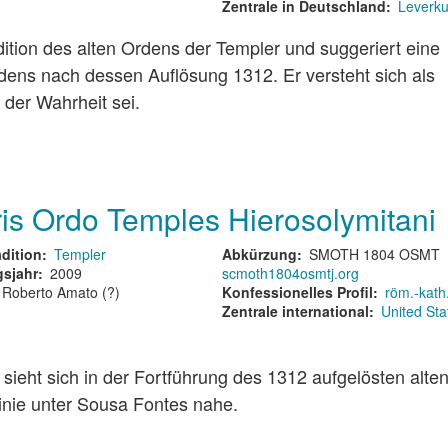
Zentrale in Deutschland
Leverk
dition des alten Ordens der Templer und suggeriert eine
ens nach dessen Auflösung 1312. Er versteht sich als
 der Wahrheit sei.
aris Ordo Temples Hierosolymitani
dition
Templer
Abkürzung
SMOTH 1804 OSMT
sjahr
2009
scmoth1804osmtj.org
Roberto Amato (?)
Konfessionelles Profil
röm.-kath
Zentrale international
United Sta
sieht sich in der Fortführung des 1312 aufgelösten alte
inie unter Sousa Fontes nahe.