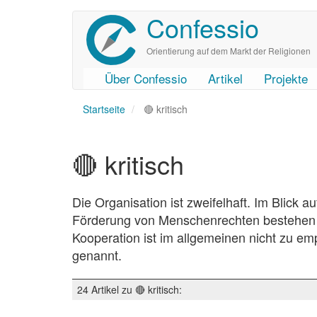
Confessio
Direkt
zum
Inhalt
Orientierung auf dem Markt der Religionen
Über Confessio
Artikel
Projekte
User
Main
Startseite
account
navigation
🔴 kritisch
menu
🔴 kritisch
Die Organisation ist zweifelhaft. Im Blick 
Förderung von Menschenrechten bestehen be
Kooperation ist im allgemeinen nicht zu em
genannt.
24 Artikel zu 🔴 kritisch: