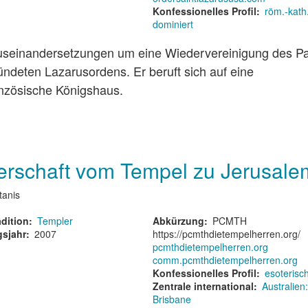
Konfessionelles Profil
röm.-kath
dominiert
useinandersetzungen um eine Wiedervereinigung des Pa
deten Lazarusordens. Er beruft sich auf eine
anzösische Königshaus.
erschaft vom Tempel zu Jerusale
tanis
dition
Templer
Abkürzung
PCMTH
sjahr
2007
https://pcmthdietempelherren.org/
pcmthdietempelherren.org
comm.pcmthdietempelherren.org
Konfessionelles Profil
esoterisc
Zentrale international
Australien:
Brisbane