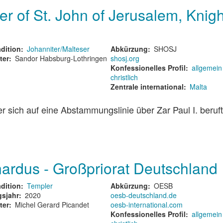
er of St. John of Jerusalem, Knig
dition
Johanniter/Malteser
Abkürzung
SHOSJ
ter
Sandor Habsburg-Lothringen
shosj.org
Konfessionelles Profil
allgemein
christlich
Zentrale international
Malta
r sich auf eine Abstammungslinie über Zar Paul I. beruft
nardus - Großpriorat Deutschland
dition
Templer
Abkürzung
OESB
sjahr
2020
oesb-deutschland.de
ter
Michel Gerard Picandet
oesb-international.com
Konfessionelles Profil
allgemein