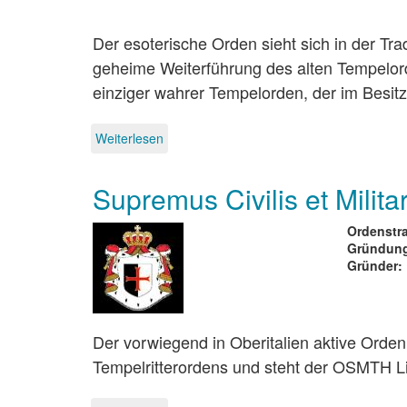
Der esoterische Orden sieht sich in der Tra
geheime Weiterführung des alten Tempelord
einziger wahrer Tempelorden, der im Besitz
Weiterlesen
über
Der
Orden
Supremus Civilis et Milit
der
armen
Ritterschaft
Ordenstra
vom
Gründung
Tempel
Gründer
zu
Jerusalem
Der vorwiegend in Oberitalien aktive Orden 
Tempelritterordens und steht der OSMTH L