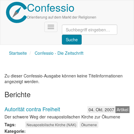
Confessio
Direkt
zum
Inhalt
Orientierung auf dem Markt der Religionen
Navigation
aktivieren/deaktivieren
Startseite
Confessio - Die Zeitschrift
Zu dieser Confessio-Ausgabe können keine Titelinformationen
angezeigt werden.
Berichte
Autorität contra Freiheit
04. Okt. 2007
Artikel
Der schwere Weg der neuapostolischen Kirche zur Ökumene
Tags
Neuapostolische Kirche (NAK)
Ökumene
Kategorie