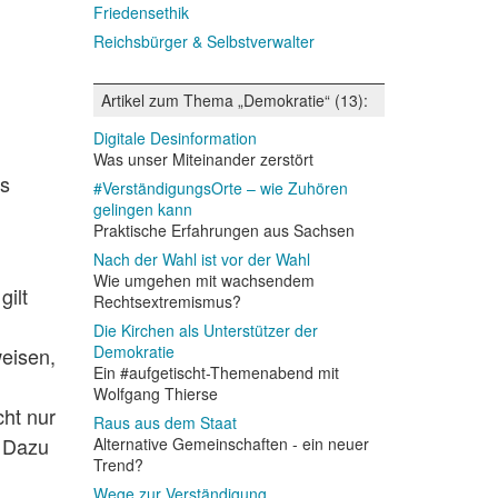
Friedensethik
Reichsbürger & Selbstverwalter
Artikel zum Thema „Demokratie“ (13):
Digitale Desinformation
Was unser Miteinander zerstört
rs
#VerständigungsOrte – wie Zuhören
gelingen kann
Praktische Erfahrungen aus Sachsen
Nach der Wahl ist vor der Wahl
Wie umgehen mit wachsendem
gilt
Rechtsextremismus?
Die Kirchen als Unterstützer der
Demokratie
weisen,
Ein #aufgetischt-Themenabend mit
Wolfgang Thierse
cht nur
Raus aus dem Staat
. Dazu
Alternative Gemeinschaften - ein neuer
Trend?
n
Wege zur Verständigung