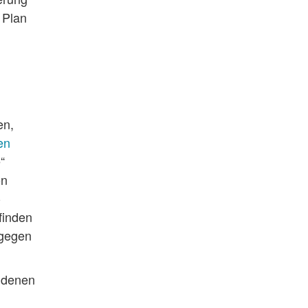
 Plan
en,
en
“
on
-
finden
 gegen
n denen