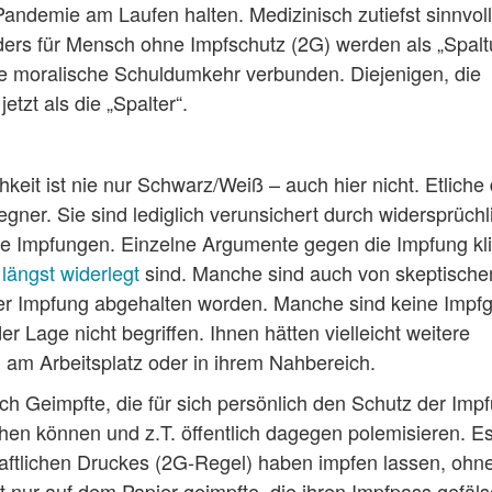
andemie am Laufen halten. Medizinisch zutiefst sinnvol
ers für Mensch ohne Impfschutz (2G) werden als „Spal
eine moralische Schuldumkehr verbunden. Diejenigen, die
etzt als die „Spalter“.
hkeit ist nie nur Schwarz/Weiß – auch hier nicht. Etliche
ner. Sie sind lediglich verunsichert durch widersprüchl
 die Impfungen. Einzelne Argumente gegen die Impfung kl
 längst widerlegt
sind. Manche sind auch von skeptische
rer Impfung abgehalten worden. Manche sind keine Impf
 Lage nicht begriffen. Ihnen hätten vielleicht weitere
 am Arbeitsplatz oder in ihrem Nahbereich.
ch Geimpfte, die für sich persönlich den Schutz der Imp
ehen können und z.T. öffentlich dagegen polemisieren. Es
aftlichen Druckes (2G-Regel) haben impfen lassen, ohn
t nur auf dem Papier geimpfte, die ihren Impfpass gefäls