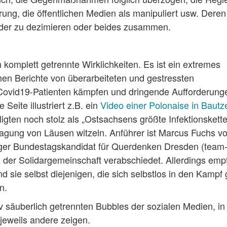
örung, die öffentlichen Medien als manipuliert usw. Deren
 oder zu dezimieren oder beides zusammen.
 komplett getrennte Wirklichkeiten. Es ist ein extremes
hen Berichte von überarbeiteten und gestressten
 Covid19-Patienten kämpfen und dringende Aufforderung
Seite illustriert z.B. ein
Video einer Polonaise in Bautz
gten noch stolz als „Ostsachsens größte Infektionskette
agung von Läusen witzeln. Anführer ist Marcus Fuchs v
liger Bundestagskandidat für Querdenken Dresden (team
der Solidargemeinschaft verabschiedet. Allerdings emp
nd sie selbst diejenigen, die sich selbstlos in den Kampf
ben.
tiv säuberlich getrennten Bubbles der sozialen Medien, i
jeweils andere zeigen.