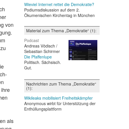
Wieviel Internet rettet die Demokratie?
sch
Podiumsdiskussion auf dem 2.
Ökumenischen Kirchentag in München
mer
ng von
Material zum Thema „Demokratie“ (1):
ügung.
aum
Podcast
Andreas Vödisch /
 zu
Sebastian Schirmer
Die Pfaffenlupe
Politisch. Sächsisch.
ie
Gut.
ch-
en
Nachrichten zum Thema „Demokratie“
(1):
 ihre
ehen
Wikileaks mobilisiert Freiheitskämpfer
Anonymous wirbt für Unterstützung der
Enthüllungsplattform
en als
erung