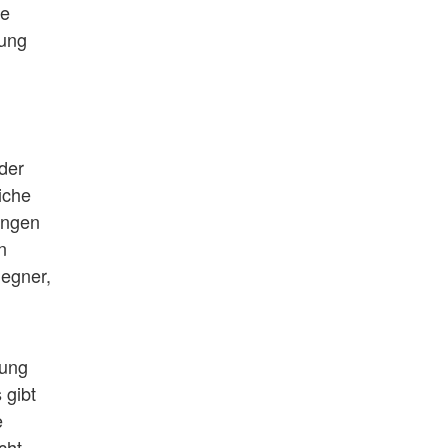
le
tung
 der
iche
ingen
n
gegner,
fung
 gibt
e
cht