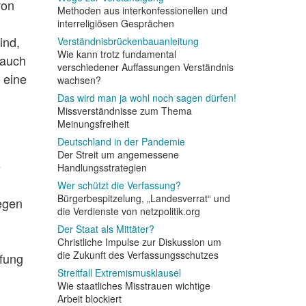
von
Methoden aus interkonfessionellen und
interreligiösen Gesprächen
ind,
Verständnisbrückenbauanleitung
Wie kann trotz fundamental
 auch
verschiedener Auffassungen Verständnis
 eine
wachsen?
Das wird man ja wohl noch sagen dürfen!
Missverständnisse zum Thema
Meinungsfreiheit
Deutschland in der Pandemie
Der Streit um angemessene
e
Handlungsstrategien
Wer schützt die Verfassung?
Bürgerbespitzelung, „Landesverrat“ und
gegen
die Verdienste von netzpolitik.org
Der Staat als Mittäter?
Christliche Impulse zur Diskussion um
die Zukunft des Verfassungsschutzes
pfung
Streitfall Extremismusklausel
Wie staatliches Misstrauen wichtige
Arbeit blockiert