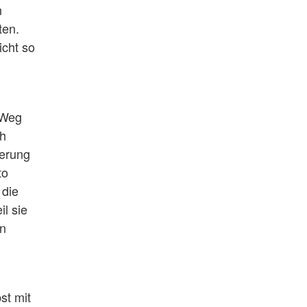
h
ten.
icht so
 Weg
ch
ierung
to
 die
l sie
en
st mit