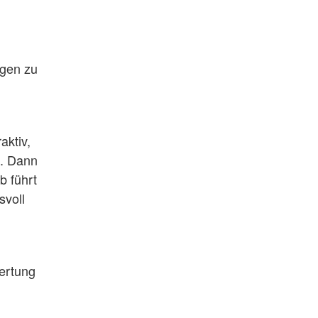
agen zu
aktiv,
n. Dann
b führt
svoll
wertung
n