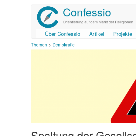
Confessio
Direkt
zum
Inhalt
Orientierung auf dem Markt der Religionen
Über Confessio
Artikel
Projekte
User
Main
Themen
Demokratie
account
navigation
menu
Spaltung der Gesells