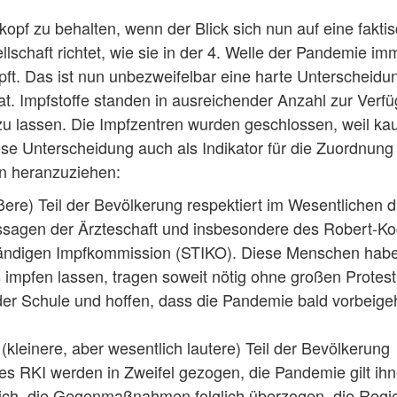
opf zu behalten, wenn der Blick sich nun auf eine fakti
lschaft richtet, wie sie in der 4. Welle der Pandemie im
mpft. Das ist nun unbezweifelbar eine harte Unterscheidu
. Impfstoffe standen in ausreichender Anzahl zur Verf
 zu lassen. Die Impfzentren wurden geschlossen, weil k
se Unterscheidung auch als Indikator für die Zuordnung
en heranzuziehen:
ßere) Teil der Bevölkerung respektiert im Wesentlichen d
Aussagen der Ärzteschaft und insbesondere des Robert-Ko
ständigen Impfkommission (STIKO). Diese Menschen hab
impfen lassen, tragen soweit nötig ohne großen Protest
der Schule und hoffen, dass die Pandemie bald vorbeig
(kleinere, aber wesentlich lautere) Teil der Bevölkerung
es RKI werden in Zweifel gezogen, die Pandemie gilt ihn
hrlich, die Gegenmaßnahmen folglich überzogen, die Regi