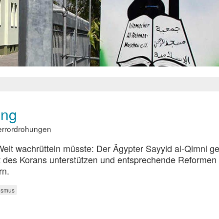
ung
Terrordrohungen
 Welt wachrütteln müsste: Der Ägypter Sayyid al-Qimni g
rt des Korans unterstützen und entsprechende Reformen 
rn.
ismus