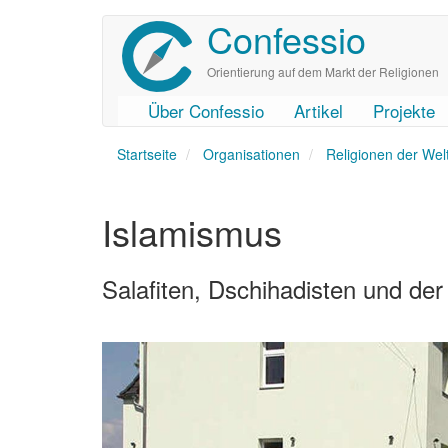
Confessio
Direkt
zum
Inhalt
Orientierung auf dem Markt der Religionen
Über Confessio
Artikel
Projekte
User
Main
Startseite
account
navigation
Organisationen
Religionen der Wel
menu
Islamismus
Salafiten, Dschihadisten und der