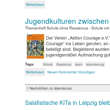
Weiterlesen
über
Die
anderen
Jugendkulturen zwischen
Religionen
und
Themenheft Schule ohne Rassismus - Schule mit
der
Dschihad
Der Verein „Aktion Courage e.V.
Courage“ ins Leben gerufen, an 
beteiligt sind. Begleitend wurden
jugendgemäßer Aufmachung gut au
Tags
Schule
Rassismus
Islam
Islamisierung
Weiterlesen
über
Neuen Kommentar hinzufügen
Jugendkulturen
zwischen
Islam
1 Nachrichten zu Islamismus:
und
Islamismus
Salafistische KiTa in Leipzig blei