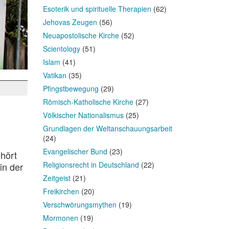
Esoterik und spirituelle Therapien
(62)
Jehovas Zeugen
(56)
Neuapostolische Kirche
(52)
Scientology
(51)
Islam
(41)
Vatikan
(35)
Pfingstbewegung
(29)
Römisch-Katholische Kirche
(27)
Völkischer Nationalismus
(25)
Grundlagen der Weltanschauungsarbeit
(24)
Evangelischer Bund
(23)
ehört
Religionsrecht in Deutschland
(22)
in der
Zeitgeist
(21)
Freikirchen
(20)
Verschwörungsmythen
(19)
Mormonen
(19)