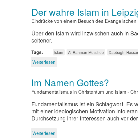
ohne
Der wahre Islam in Leipzi
Überzeugung
Eindrücke von einem Besuch des Evangelischen 
Über den Islam wird inzwischen auch in Sa
seltener.
Tags
Islam
Al-Rahman-Moschee
Dabbagh, Hassa
Weiterlesen
über
Der
wahre
Im Namen Gottes?
Islam
in
Fundamentalismus in Christentum und Islam - Chri
Leipzig
Fundamentalismus ist ein Schlagwort. Es w
mit einer ideologischen Motivation intolera
Durchsetzung ihrer Interessen auch vor d
Weiterlesen
über