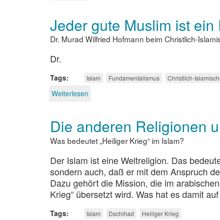
Im
Namen
Jeder gute Muslim ist ein
Gottes?
Dr. Murad Wilfried Hofmann beim Christlich-Islam
Dr.
Tags
Islam
Fundamentalismus
Christlich-Islamisc
Weiterlesen
über
Jeder
gute
Die anderen Religionen 
Muslim
ist
Was bedeutet „Heiliger Krieg“ im Islam?
ein
Fundamentalist
Der Islam ist eine Weltreligion. Das bedeute
sondern auch, daß er mit dem Anspruch der G
Dazu gehört die Mission, die im arabischen 
Krieg“ übersetzt wird. Was hat es damit auf
Tags
Islam
Dschihad
Heiliger Krieg