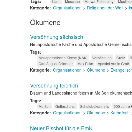
Tags
Islam
Moschee
Marwa Elsherbiny
Muslimb
Kategorie
Organisationen
Religionen der Welt
I
Ökumene
Versöhnung sächsisch
Neuapostolische Kirche und Apostolische Gemeinscha
Tags
Neuapostolische Kirche (NAK)
Versöhnung
Greiz
R
Carl August Brückner
Max Ecke
Apostel Armin Groß
Kategorie
Organisationen
Ökumene
Evangelisc
Versöhnung feierlich
Bistum und Landeskirche feiern in Meißen ökumenisch
Tags
Meißen
Gottesdienst
Schuldbekenntnis
500 Jahre 
Kategorie
Organisationen
Ökumene
Katholisch
Neuer Bischof für die EmK