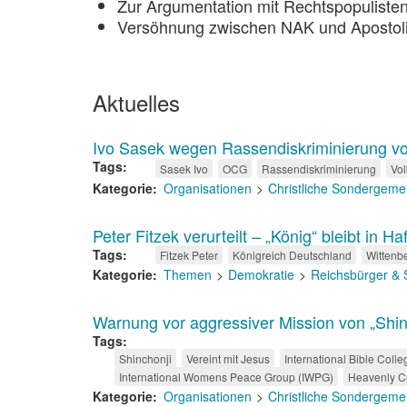
Zur Argumentation mit Rechtspopuliste
Versöhnung zwischen NAK und Apostol
Aktuelles
Ivo Sasek wegen Rassendiskriminierung vo
Tags
Sasek Ivo
OCG
Rassendiskriminierung
Vol
Kategorie
Organisationen
Christliche Sondergeme
Peter Fitzek verurteilt – „König“ bleibt in Haf
Tags
Fitzek Peter
Königreich Deutschland
Wittenb
Kategorie
Themen
Demokratie
Reichsbürger & 
Warnung vor aggressiver Mission von „Shinc
Tags
Shinchonji
Vereint mit Jesus
International Bible Colle
International Womens Peace Group (IWPG)
Heavenly Cu
Kategorie
Organisationen
Christliche Sondergeme