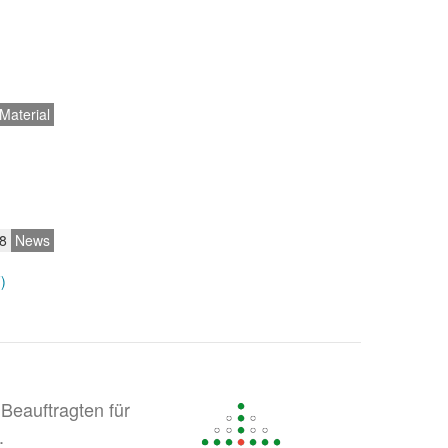
Material
8
News
)
Beauftragten für
.