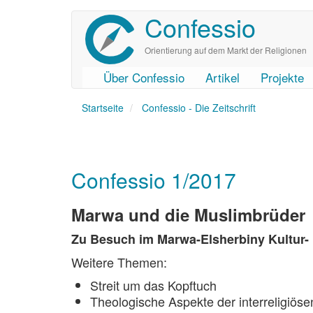
Confessio
Direkt
zum
Inhalt
Orientierung auf dem Markt der Religionen
Über Confessio
Artikel
Projekte
User
Main
Startseite
account
navigation
Confessio - Die Zeitschrift
menu
Confessio 1/2017
Marwa und die Muslimbrüder
Zu Besuch im Marwa-Elsherbiny Kultur-
Weitere Themen:
Streit um das Kopftuch
Theologische Aspekte der interreligiö