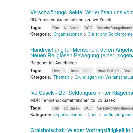
Verschwörungs-Sekte: Wir erlösen uns vo
BR-Fernsehdokumentationen zu Ivo Sasek
Tags
Film
Ivo Sasek
OCG
Verschwörungstheori
Kategorie
Organisationen
Christliche Sondergeme
Handreichung für Menschen, deren Angehöri
Neuen Religiösen Bewegung (einer „sogena
Ratgeber für Angehörige
Tags
Hessen
Handreichung
Neue Religiöse Bew
Kategorie
Themen
Grundlagen der Weltanschauun
Ivo Sasek - Der Sektenguru hinter Klagem
MDR-Fernsehdokumentationen zu Ivo Sasek
Tags
Film
Ivo Sasek
OCG
Verschwörungstheori
Kategorie
Organisationen
Christliche Sondergeme
Gralsbotschaft: Wieder Vortragstätigkeit in