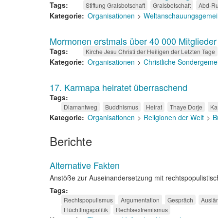
Tags
Stiftung Gralsbotschaft
Gralsbotschaft
Abd-Ru
Kategorie
Organisationen
Weltanschauungsgemei
Mormonen erstmals über 40 000 Mitglieder
Tags
Kirche Jesu Christi der Heiligen der Letzten Tage
Kategorie
Organisationen
Christliche Sondergeme
17. Karmapa heiratet überraschend
Tags
Diamantweg
Buddhismus
Heirat
Thaye Dorje
Ka
Kategorie
Organisationen
Religionen der Welt
B
Berichte
Alternative Fakten
Anstöße zur Auseinandersetzung mit rechtspopulistis
Tags
Rechtspopulismus
Argumentation
Gespräch
Auslä
Flüchtlingspolitik
Rechtsextremismus