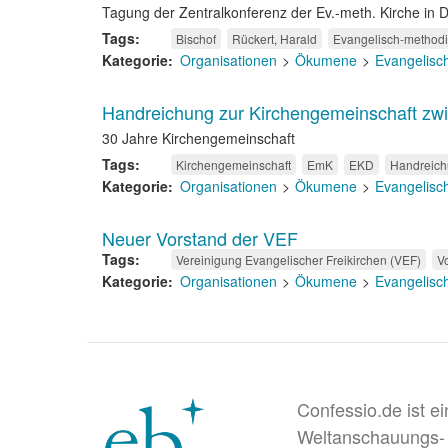
Tagung der Zentralkonferenz der Ev.-meth. Kirche in 
Tags
Bischof
Rückert, Harald
Evangelisch-methodi
Kategorie
Organisationen
Ökumene
Evangelisc
Handreichung zur Kirchengemeinschaft z
30 Jahre Kirchengemeinschaft
Tags
Kirchengemeinschaft
EmK
EKD
Handreic
Kategorie
Organisationen
Ökumene
Evangelisc
Neuer Vorstand der VEF
Tags
Vereinigung Evangelischer Freikirchen (VEF)
V
Kategorie
Organisationen
Ökumene
Evangelisc
Confessio.de ist e
Weltanschauungs-