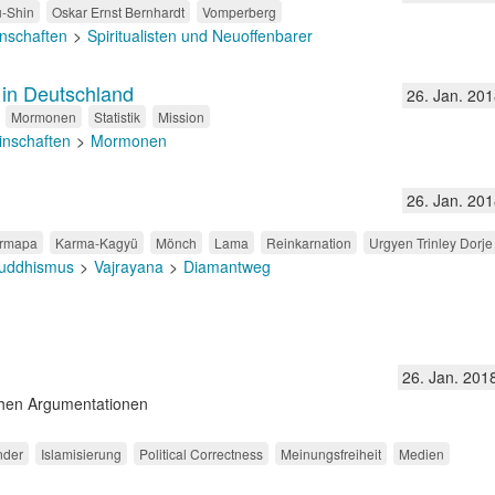
-Shin
Oskar Ernst Bernhardt
Vomperberg
nschaften
Spiritualisten und Neuoffenbarer
 in Deutschland
26. Jan. 201
Mormonen
Statistik
Mission
inschaften
Mormonen
26. Jan. 201
rmapa
Karma-Kagyü
Mönch
Lama
Reinkarnation
Urgyen Trinley Dorje
uddhismus
Vajrayana
Diamantweg
26. Jan. 201
chen Argumentationen
nder
Islamisierung
Political Correctness
Meinungsfreiheit
Medien