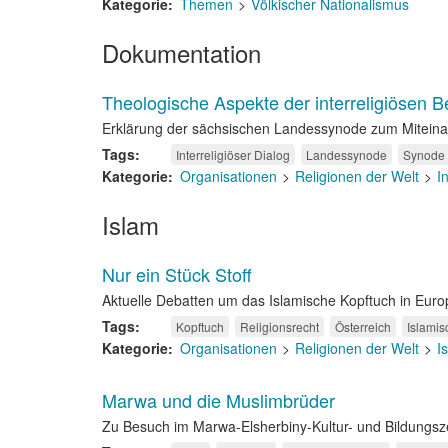
Kategorie
Themen
Völkischer Nationalismus
Dokumentation
Theologische Aspekte der interreligiösen
Erklärung der sächsischen Landessynode zum Miteina
Tags
Interreligiöser Dialog
Landessynode
Synode
Kategorie
Organisationen
Religionen der Welt
I
Islam
Nur ein Stück Stoff
Aktuelle Debatten um das Islamische Kopftuch in Euro
Tags
Kopftuch
Religionsrecht
Österreich
Islamis
Kategorie
Organisationen
Religionen der Welt
I
Marwa und die Muslimbrüder
Zu Besuch im Marwa-Elsherbiny-Kultur- und Bildungs