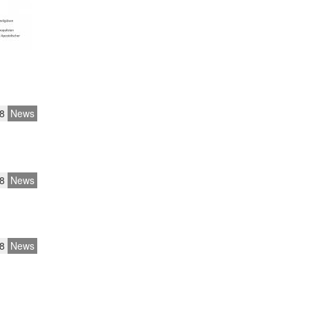
8
News
8
News
8
News