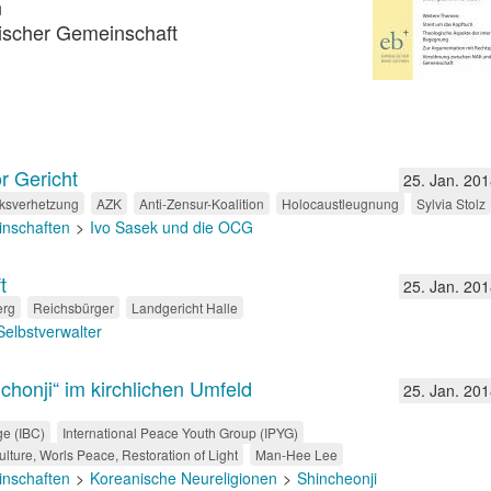
n
ischer Gemeinschaft
r Gericht
25. Jan. 201
ksverhetzung
AZK
Anti-Zensur-Koalition
Holocaustleugnung
Sylvia Stolz
inschaften
Ivo Sasek und die OCG
t
25. Jan. 201
erg
Reichsbürger
Landgericht Halle
Selbstverwalter
honji“ im kirchlichen Umfeld
25. Jan. 201
ge (IBC)
International Peace Youth Group (IPYG)
lture, Worls Peace, Restoration of Light
Man-Hee Lee
inschaften
Koreanische Neureligionen
Shincheonji