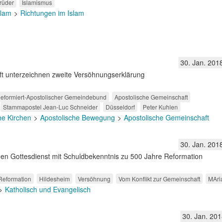
rüder
Islamismus
slam
Richtungen im Islam
30. Jan. 201
ft unterzeichnen zweite Versöhnungserklärung
eformiert-Apostolischer Gemeindebund
Apostolische Gemeinschaft
Stammapostel Jean-Luc Schneider
Düsseldorf
Peter Kuhlen
he Kirchen
Apostolische Bewegung
Apostolische Gemeinschaft
30. Jan. 201
en Gottesdienst mit Schuldbekenntnis zu 500 Jahre Reformation
Reformation
Hildesheim
Versöhnung
Vom Konflikt zur Gemeinschaft
MAri
Katholisch und Evangelisch
30. Jan. 201