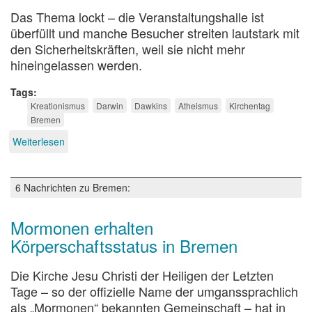
Das Thema lockt – die Veranstaltungshalle ist
überfüllt und manche Besucher streiten lautstark mit
den Sicherheitskräften, weil sie nicht mehr
hineingelassen werden.
Tags
Kreationismus
Darwin
Dawkins
Atheismus
Kirchentag
Bremen
Weiterlesen
über
Von
Darwin
zu
6 Nachrichten zu Bremen:
Dawkins
Mormonen erhalten
Körperschaftsstatus in Bremen
Die Kirche Jesu Christi der Heiligen der Letzten
Tage – so der offizielle Name der umganssprachlich
als „Mormonen“ bekannten Gemeinschaft – hat in