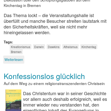
Kirchentag in Bremen
Das Thema lockt – die Veranstaltungshalle ist
überfüllt und manche Besucher streiten lautstark mit
den Sicherheitskräften, weil sie nicht mehr
hineingelassen werden.
Tags
Kreationismus
Darwin
Dawkins
Atheismus
Kirchentag
Bremen
Weiterlesen
über
Von
Darwin
Konfessionslos glücklich
zu
Dawkins
Auf dem Weg zu einem religionstranszendenten Christsein
Das Christentum war in seiner Geschichte
vor allem auch deshalb erfolgreich, weil es
immer wieder neu verstanden hat, den
eigentlichen Inhalt des Evangeliums in