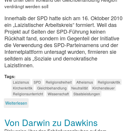
verdrängt werden soll
Innerhalb der SPD hatte sich am 16. Oktober 2010
ein „Laizistischer Arbeitskreis“ formiert. Weil das
Projekt auf Seiten der SPD-Führung keinen
Rückhalt fand, sondern im Gegenteil der Initiative
die Verwendung des SPD-Parteinamens und der
Internetplattform untersagt wurden, firmieren sie
seitdem als „Soziale und demokratische
LaizistInnen.
Tags
Laizismus
SPD
Religionsfreiheit
Atheismus
Religionskritik
Kirchenkritik
Gleichbehandlung
Neutralität
Kirchensteuer
Religionsunterricht
Wissenschaft
Staatsleistungen
Weiterlesen
über
Laizismus
oder
Von Darwin zu Dawkins
Religionsfreiheit?
Diskussion über den Schöpfungsglauben auf dem