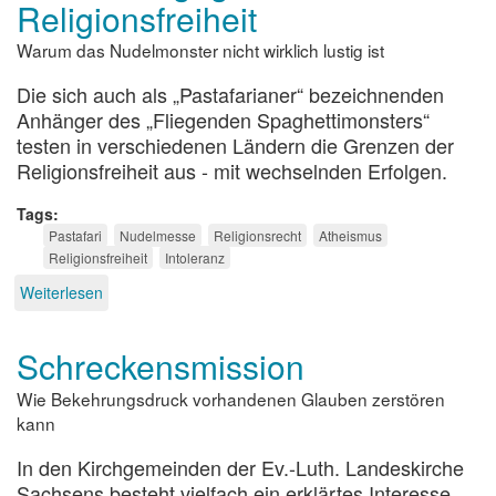
Religionsfreiheit
Warum das Nudelmonster nicht wirklich lustig ist
Die sich auch als „Pastafarianer“ bezeichnenden
Anhänger des „Fliegenden Spaghettimonsters“
testen in verschiedenen Ländern die Grenzen der
Religionsfreiheit aus - mit wechselnden Erfolgen.
Tags
Pastafari
Nudelmesse
Religionsrecht
Atheismus
Religionsfreiheit
Intoleranz
Weiterlesen
über
Pastafaris
gegen
Schreckensmission
Religionsfreiheit
Wie Bekehrungsdruck vorhandenen Glauben zerstören
kann
In den Kirchgemeinden der Ev.-Luth. Landeskirche
Sachsens besteht vielfach ein erklärtes Interesse