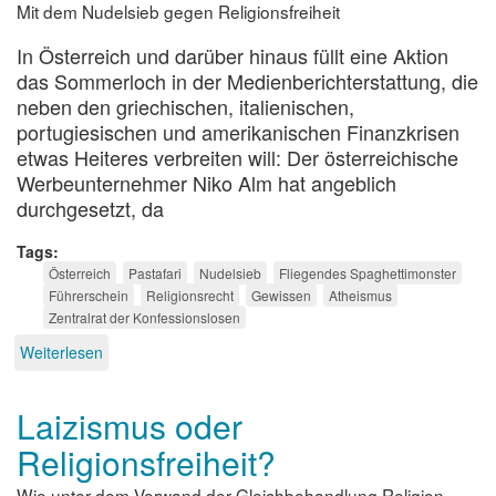
Mit dem Nudelsieb gegen Religionsfreiheit
In Österreich und darüber hinaus füllt eine Aktion
das Sommerloch in der Medienberichterstattung, die
neben den griechischen, italienischen,
portugiesischen und amerikanischen Finanzkrisen
etwas Heiteres verbreiten will: Der österreichische
Werbeunternehmer Niko Alm hat angeblich
durchgesetzt, da
Tags
Österreich
Pastafari
Nudelsieb
Fliegendes Spaghettimonster
Führerschein
Religionsrecht
Gewissen
Atheismus
Zentralrat der Konfessionslosen
Weiterlesen
über
Rücksicht
auf
Laizismus oder
Religion?
Religionsfreiheit?
Wie unter dem Vorwand der Gleichbehandlung Religion