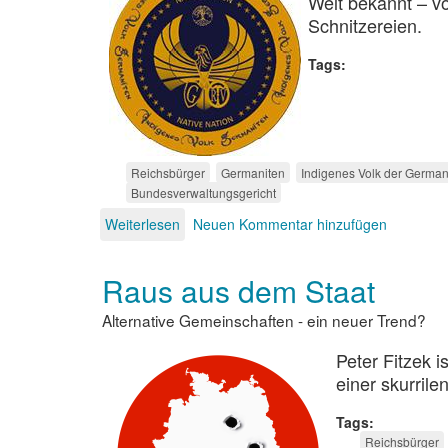
Welt bekannt – vo
Schnitzereien.
Tags
Reichsbürger
Germaniten
Indigenes Volk der German
Bundesverwaltungsgericht
Weiterlesen
über
Neuen Kommentar hinzufügen
Indigene
Egoisten
Raus aus dem Staat
Alternative Gemeinschaften - ein neuer Trend?
Peter Fitzek i
einer skurril
Tags
Reichsbürger