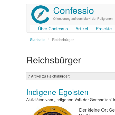
Confessio
Direkt
zum
Inhalt
Orientierung auf dem Markt der Religionen
Über Confessio
Artikel
Projekte
User
Main
Startseite
account
navigation
Reichsbürger
menu
Reichsbürger
7 Artikel zu Reichsbürger:
Indigene Egoisten
Aktivitäten vom „Indigenen Volk der Germaniten“ 
Der kleine Ort Se