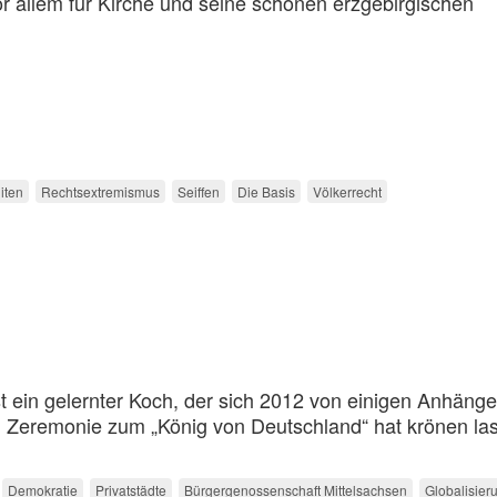
r allem für Kirche und seine schönen erzgebirgischen
iten
Rechtsextremismus
Seiffen
Die Basis
Völkerrecht
st ein gelernter Koch, der sich 2012 von einigen Anhänge
en Zeremonie zum „König von Deutschland“ hat krönen la
Demokratie
Privatstädte
Bürgergenossenschaft Mittelsachsen
Globalisier