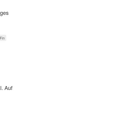
iges
Fin
l. Auf