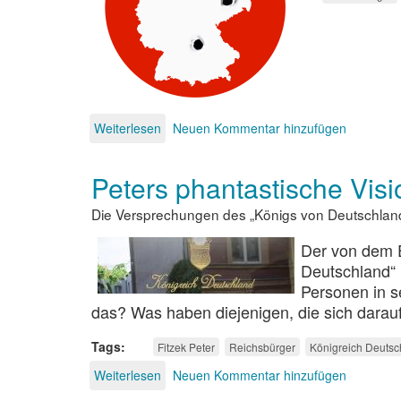
Weiterlesen
über
Neuen Kommentar hinzufügen
Raus
aus
Peters phantastische Vis
dem
Staat
Die Versprechungen des „Königs von Deutschlan
Der von dem E
Deutschland“ 
Personen in se
das? Was haben diejenigen, die sich darauf
Tags
Fitzek Peter
Reichsbürger
Königreich Deutsc
Weiterlesen
über
Neuen Kommentar hinzufügen
Peters