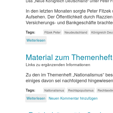
Das „Neue Königreich Deutschland“ unter Peter F
In den letzten Monaten sorgte Peter Fitzek
Aufsehen. Der Öffentlichkeit durch Razzie
Versicherungs- und Bankgeschäfte brachten
Tags
Fitzek Peter
Neudeutschland
Königreich Deu
Weiterlesen
über
Monarchie
in
Material zum Themenheft 
Wittenberg
Links zu ergänzenden Informationen
Zu den im Themenheft „Nationalismus“ besch
einiges davon sei nachfolgend hingewiesen
Tags
Nationalismus
Rechtspopulismus
Rechtsext
Weiterlesen
über
Neuen Kommentar hinzufügen
Material
zum
Themenheft