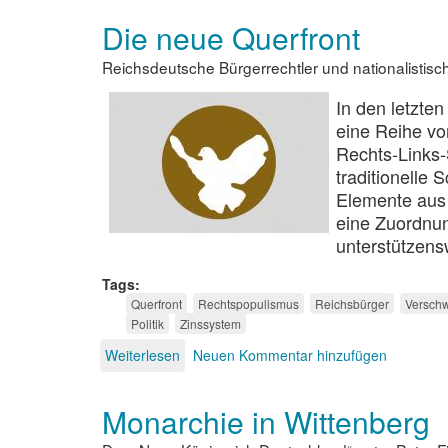
phantastische
Die neue Querfront
Visionen
Reichsdeutsche Bürgerrechtler und nationalistis
In den letzte
eine Reihe vo
Rechts-Links-
traditionelle 
Elemente aus 
eine Zuordnun
unterstützens
Tags
Querfront
Rechtspopulismus
Reichsbürger
Verschw
Politik
Zinssystem
Weiterlesen
über
Neuen Kommentar hinzufügen
Die
neue
Monarchie in Wittenberg
Querfront