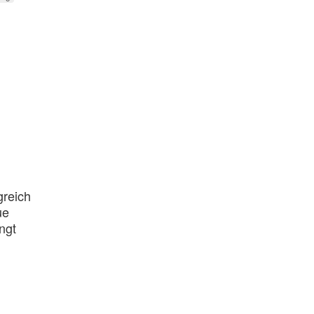
greich
ue
ngt