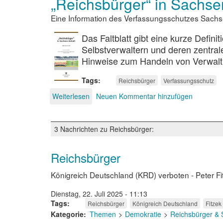
„Reichsbürger“ in Sachsen
„Nationalismus“
Eine Information des Verfassungsschutzes Sachs
Das Faltblatt gibt eine kurze Defin
Selbstverwaltern und deren zentral
Hinweise zum Handeln von Verwal
Tags
Reichsbürger
Verfassungsschutz
Weiterlesen
über
Neuen Kommentar hinzufügen
„Reichsbürger“
in
Sachsen
3 Nachrichten zu Reichsbürger:
Anhalt
-
Was
Reichsbürger
ist
zu
Königreich Deutschland (KRD) verboten - Peter Fi
tun?
Dienstag, 22. Juli 2025 - 11:13
Tags
Reichsbürger
Königreich Deutschland
Fitzek
Kategorie
Themen
Demokratie
Reichsbürger & 