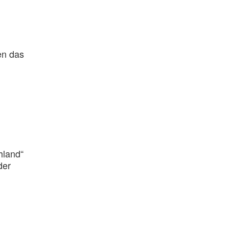
en das
hland“
der