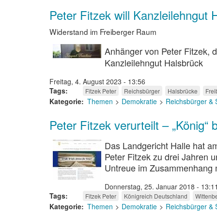
Peter Fitzek will Kanzleilehngut
Widerstand im Freiberger Raum
Anhänger von Peter Fitzek, de
Kanzleilehngut Halsbrück
Freitag, 4. August 2023 - 13:56
Tags
Fitzek Peter
Reichsbürger
Halsbrücke
Frei
Kategorie
Themen
Demokratie
Reichsbürger & 
Peter Fitzek verurteilt – „König“ b
Das Landgericht Halle hat a
Peter Fitzek zu drei Jahren u
Untreue im Zusammenhang mi
Donnerstag, 25. Januar 2018 - 13:1
Tags
Fitzek Peter
Königreich Deutschland
Wittenb
Kategorie
Themen
Demokratie
Reichsbürger & 