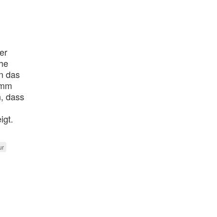
er
che
n das
ramm
, dass
igt.
ur