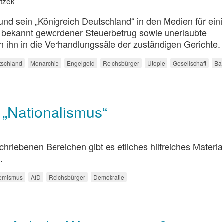
itzek
 und sein „Königreich Deutschland“ in den Medien für ein
n bekannt gewordener Steuerbetrug sowie unerlaubte
 ihn in die Verhandlungssäle der zuständigen Gerichte.
tschland
Monarchie
Engelgeld
Reichsbürger
Utopie
Gesellschaft
Ba
„Nationalismus“
riebenen Bereichen gibt es etliches hilfreiches Materia
.
remismus
AfD
Reichsbürger
Demokratie