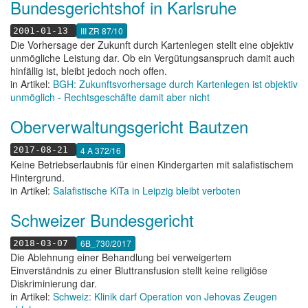
Bundesgerichtshof in Karlsruhe
III ZR 87/10
2001-01-13
Die Vorhersage der Zukunft durch Kartenlegen stellt eine objektiv
unmögliche Leistung dar. Ob ein Vergütungsanspruch damit auch
hinfällig ist, bleibt jedoch noch offen.
in Artikel:
BGH: Zukunftsvorhersage durch Kartenlegen ist objektiv
unmöglich - Rechtsgeschäfte damit aber nicht
Oberverwaltungsgericht Bautzen
4 A 372/16
2017-08-21
Keine Betriebserlaubnis für einen Kindergarten mit salafistischem
Hintergrund.
in Artikel:
Salafistische KiTa in Leipzig bleibt verboten
Schweizer Bundesgericht
6B_730/2017
2018-03-07
Die Ablehnung einer Behandlung bei verweigertem
Einverständnis zu einer Bluttransfusion stellt keine religiöse
Diskriminierung dar.
in Artikel:
Schweiz: Klinik darf Operation von Jehovas Zeugen