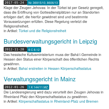
Nr. 36915/10, 8606/13
2017-05-24
Klage der Zeugen Jehovas: In der Türkei ist per Gesetz geregelt,
dass die Eröffnung von Gottesdienstplätzen nur an Standorten
erfolgen darf, die hierfür gewidmet sind und bestimmte
Voraussetzungen erfüllen. Diese Regelung verletzt die
Religionsfreiheit.
in Artikel:
Türkei und die Religionsfreiheit
Bundesverwaltungsgericht in Leipzig
6 C 8.12
2012-11-28
Das hessische Kultusministerium muss der Bahá‘í-Gemeinde in
Hessen den Status einer Körperschaft des öffentlichen Rechts
gewähren.
in Artikel:
Bahaí erstreiten in Hessen Körperschaftsstatus
Verwaltungsgericht in Mainz
1 K 144/11.MZ
2012-01-26
Die Landesregierung wird dazu verurteilt den Zeugen Jehovas in
Rheinland Pfalz den Körperschaftsstatus zu gewähren.
in Artikel:
Körperschaftsstatus in Rheinland-Pfalz und Bremen