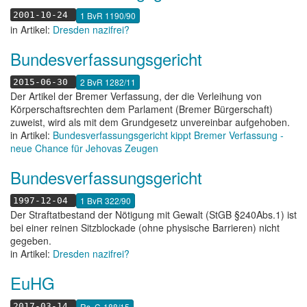
1 BvR 1190/90
2001-10-24
in Artikel:
Dresden nazifrei?
Bundesverfassungsgericht
2 BvR 1282/11
2015-06-30
Der Artikel der Bremer Verfassung, der die Verleihung von
Körperschaftsrechten dem Parlament (Bremer Bürgerschaft)
zuweist, wird als mit dem Grundgesetz unvereinbar aufgehoben.
in Artikel:
Bundesverfassungsgericht kippt Bremer Verfassung -
neue Chance für Jehovas Zeugen
Bundesverfassungsgericht
1 BvR 322/90
1997-12-04
Der Straftatbestand der Nötigung mit Gewalt (StGB §240Abs.1) ist
bei einer reinen Sitzblockade (ohne physische Barrieren) nicht
gegeben.
in Artikel:
Dresden nazifrei?
EuHG
Rs. C-188/15
2017-03-14