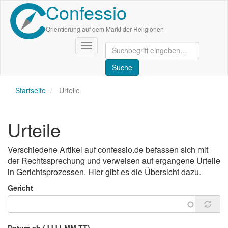
Confessio
Direkt
zum
Inhalt
Orientierung auf dem Markt der Religionen
Navigation
aktivieren/deaktivieren
Startseite
Urteile
Urteile
Verschiedene Artikel auf confessio.de befassen sich mit
der Rechtssprechung und verweisen auf ergangene Urteile
in Gerichtsprozessen. Hier gibt es die Übersicht dazu.
Gericht
Datum ab (JJJJ-MM-TT)