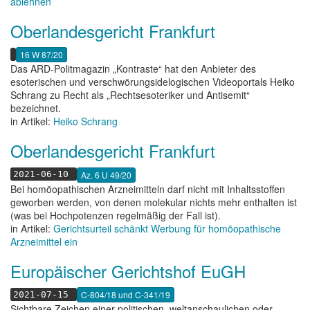
ablehnen
Oberlandesgericht Frankfurt
16 W 87/20
Das ARD-Politmagazin „Kontraste“ hat den Anbieter des
esoterischen und verschwörungsidelogischen Videoportals Heiko
Schrang zu Recht als „Rechtsesoteriker und Antisemit“
bezeichnet.
in Artikel:
Heiko Schrang
Oberlandesgericht Frankfurt
Az. 6 U 49/20
2021-06-10
Bei homöopathischen Arzneimitteln darf nicht mit Inhaltsstoffen
geworben werden, von denen molekular nichts mehr enthalten ist
(was bei Hochpotenzen regelmäßig der Fall ist).
in Artikel:
Gerichtsurteil schänkt Werbung für homöopathische
Arzneimittel ein
Europäischer Gerichtshof EuGH
C-804/18 und C-341/19
2021-07-15
Sichtbare Zeichen einer politischen, weltanschaulichen oder