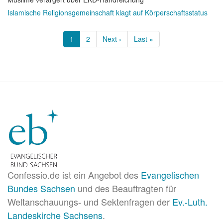
Islamische Religionsgemeinschaft klagt auf Körperschaftsstatus
Seitennummerierung
Aktuelle
1
Page
2
Nächste
Next ›
Letzte
Last »
Seite
Seite
Seite
Confessio.de ist ein Angebot des
Evangelischen
Bundes Sachsen
und des Beauftragten für
Weltanschauungs- und Sektenfragen der
Ev.-Luth.
Landeskirche Sachsens
.