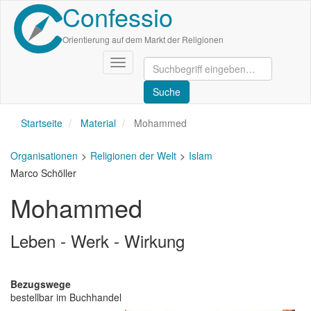
Confessio
Direkt
zum
Inhalt
Orientierung auf dem Markt der Religionen
Navigation
aktivieren/deaktivieren
Startseite
Material
Mohammed
Organisationen
Religionen der Welt
Islam
Marco Schöller
Mohammed
Leben - Werk - Wirkung
Bezugswege
bestellbar im Buchhandel