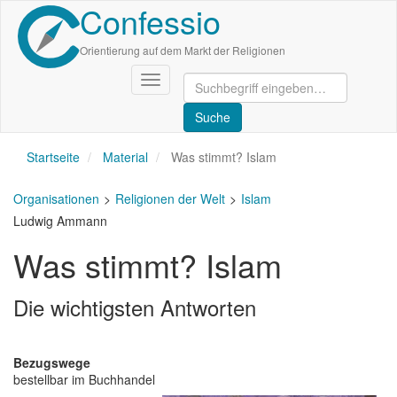
Confessio
Direkt
zum
Inhalt
Orientierung auf dem Markt der Religionen
Navigation
aktivieren/deaktivieren
Startseite
Material
Was stimmt? Islam
Organisationen
Religionen der Welt
Islam
Ludwig Ammann
Was stimmt? Islam
Die wichtigsten Antworten
Bezugswege
bestellbar im Buchhandel