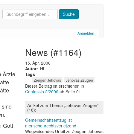
Anmelden
news (#1164)
15. Apr. 2006
Autor
HL
e Ärzte
Tags
Zeugen Jehovas
Jehovas Zeugen
atte
Dieser Beitrag ist erschienen in
ätte
Confessio 2/2006
ab Seite 01
 sind
Artikel zum Thema „Jehovas Zeugen“
(18):
en.
Gemeinschaftsentzug ist
h Gott
menschenrechtsverletzend
Wegweisendes Urteil zu Zeugen Jehovas