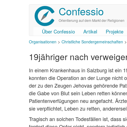
Confessio
Direkt
zum
Inhalt
Orientierung auf dem Markt der Religionen
Über Confessio
Artikel
Projekte
User
Main
Organisationen
Christliche Sondergemeinschaften
account
navigation
menu
19jähriger nach verweiger
In einem Krankenhaus in Salzburg ist ein 1
konnten die Operation an der Lunge nicht o
der zu den Zeugen Jehovas gehörende Pati
die Gabe von Blut sein Leben retten können.
Patientenverfügungen neu angefacht. Ärzte
sie verpflichtet, Leben zu retten, andererse
Tragisch an solchen Todesfällen ist, dass s
fordert diese Opfer nicht, sondern lediglic