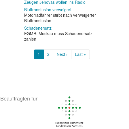
Zeugen Jehovas wollen ins Radio
Bluttransfusion verweigert
Motorradfahrer stirbt nach verweigerter
Bluttransfusion
Schadenersatz
EGMR: Moskau muss Schadenersatz
zahlen
Seitennummerierung
Aktuelle
1
Page
2
Nächste
Next ›
Letzte
Last »
Seite
Seite
Seite
Beauftragten für
.