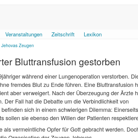
Veranstaltungen
Zeitschrift
Lexikon
Jehovas Zeugen
ter Bluttransfusion gestorben
9jähriger während einer Lungenoperation verstorben. Di
hne fremdes Blut zu Ende führen. Eine Bluttransfusion h
ent aber verweigert. Nach der Überzeugung der Ärzte h
 Der Fall hat die Debatte um die Verbindlichkeit von
 befinden sich in einem schwierigen Dilemma: Einerseits
its sollen sie ebenso den Willen der Patienten respektier
ie als vermeintliche Opfer für Gott gebracht werden. Doc
h die Organisation der Zeugen Jehovas.