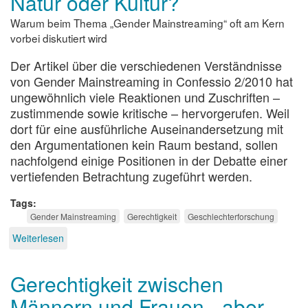
Natur oder Kultur?
Warum beim Thema „Gender Mainstreaming“ oft am Kern
vorbei diskutiert wird
Der Artikel über die verschiedenen Verständnisse
von Gender Mainstreaming in Confessio 2/2010 hat
ungewöhnlich viele Reaktionen und Zuschriften –
zustimmende sowie kritische – hervorgerufen. Weil
dort für eine ausführliche Auseinandersetzung mit
den Argumentationen kein Raum bestand, sollen
nachfolgend einige Positionen in der Debatte einer
vertiefenden Betrachtung zugeführt werden.
Tags
Gender Mainstreaming
Gerechtigkeit
Geschlechterforschung
Weiterlesen
über
Natur
oder
Gerechtigkeit zwischen
Kultur?
Männern und Frauen - aber