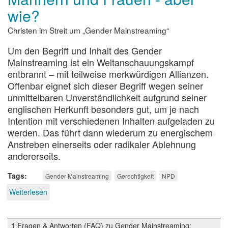
wie?
Christen im Streit um „Gender Mainstreaming“
Um den Begriff und Inhalt des Gender
Mainstreaming ist ein Weltanschauungskampf
entbrannt – mit teilweise merkwürdigen Allianzen.
Offenbar eignet sich dieser Begriff wegen seiner
unmittelbaren Unverständlichkeit aufgrund seiner
englischen Herkunft besonders gut, um je nach
Intention mit verschiedenen Inhalten aufgeladen zu
werden. Das führt dann wiederum zu energischem
Anstreben einerseits oder radikaler Ablehnung
andererseits.
Tags
Gender Mainstreaming
Gerechtigkeit
NPD
Weiterlesen
über
Gerechtigkeit
zwischen
Männern
1 Fragen & Antworten (FAQ) zu Gender Mainstreaming: