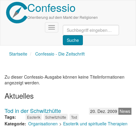
Confessio
Direkt
zum
Inhalt
Orientierung auf dem Markt der Religionen
Navigation
aktivieren/deaktivieren
Startseite
Confessio - Die Zeitschrift
Zu dieser Confessio-Ausgabe können keine Titelinformationen
angezeigt werden.
Aktuelles
Tod in der Schwitzhütte
20. Dez. 2009
News
Tags
Esoterik
Schwitzhütte
Tod
Kategorie
Organisationen
Esoterik und spirituelle Therapien