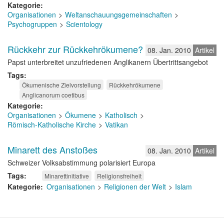
Kategorie
Organisationen
Weltanschauungsgemeinschaften
Psychogruppen
Scientology
Rückkehr zur Rückkehrökumene?
08. Jan. 2010
Artikel
Papst unterbreitet unzufriedenen Anglikanern Übertrittsangebot
Tags
Ökumenische Zielvorstellung
Rückkehrökumene
Anglicanorum coetibus
Kategorie
Organisationen
Ökumene
Katholisch
Römisch-Katholische Kirche
Vatikan
Minarett des Anstoßes
08. Jan. 2010
Artikel
Schweizer Volksabstimmung polarisiert Europa
Tags
Minarettinitiative
Religionsfreiheit
Kategorie
Organisationen
Religionen der Welt
Islam