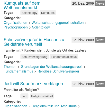
Kumquats auf dem
20. Dez. 2009
News
Weihnachtsmarkt
Tags
Scientology
Kumquats
Kategorie
Organisationen
Weltanschauungsgemeinschaften
Psychogruppen
Scientology
Schulverweigerer in Hessen zu
25. Nov. 2009
News
Geldstrafe verurteilt
Familie mit 7 Kindern sieht Schule als Ort des Lasters
Tags
Schulverweigerung
Fundamentalismus
Kategorie
Themen
Grundlagen der Weltanschauungsarbeit
Fundamentalismus
Religiöse Schulverweigerer
Jedi will Supermarkt verklagen
23. Nov. 2009
News
Fankultur als Religion?
Tags
Jedi
Religionsfreiheit
Kategorie
Organisationen
Religionskritik und Atheismus