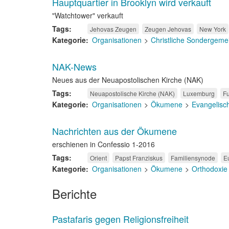
Hauptquartier in Brooklyn wird verkauft
"Watchtower" verkauft
Tags
Jehovas Zeugen
Zeugen Jehovas
New York
Kategorie
Organisationen
Christliche Sondergeme
NAK-News
Neues aus der Neuapostolischen Kirche (NAK)
Tags
Neuapostolische Kirche (NAK)
Luxemburg
F
Kategorie
Organisationen
Ökumene
Evangelisc
Nachrichten aus der Ökumene
erschienen in Confessio 1-2016
Tags
Orient
Papst Franziskus
Familiensynode
E
Kategorie
Organisationen
Ökumene
Orthodoxie
Berichte
Pastafaris gegen Religionsfreiheit