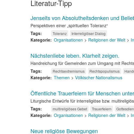
Literatur-Tipp
Jenseits von Absolutheitsdenken und Belie
Perspektiven einer „spirituellen Toleranz“
Tags
Toleranz
Interreligiöser Dialog
Kategorie
Organisationen
Religionen der Welt
I
Nächstenliebe leben. Klarheit zeigen.
Handreichung für Gemeinden zum Umgang mit Rechtsra
Tags
Rechtsextremismus
Rechtspopulismus
Hand
Kategorie
Themen
Völkischer Nationalismus
Öffentliche Trauerfeiern für Menschen unte
Liturgische Entwürfe für interreligiöse bzw. multireligiö
Tags
multireligiöses Gebet
Trauerfeiern
Gottesdien
Kategorie
Organisationen
Religionen der Welt
I
Neue religiöse Bewegungen