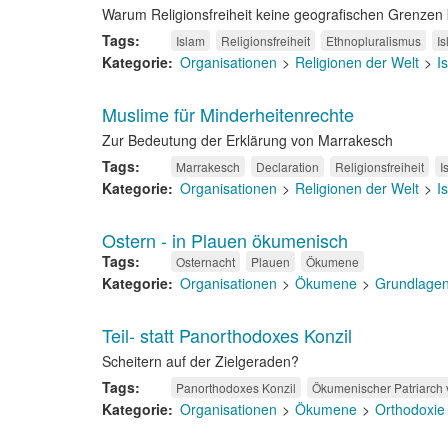
Warum Religionsfreiheit keine geografischen Grenzen
Tags
Islam
Religionsfreiheit
Ethnopluralismus
Is
Kategorie
Organisationen
Religionen der Welt
I
Muslime für Minderheitenrechte
Zur Bedeutung der Erklärung von Marrakesch
Tags
Marrakesch
Declaration
Religionsfreiheit
I
Kategorie
Organisationen
Religionen der Welt
I
Ostern - in Plauen ökumenisch
Tags
Osternacht
Plauen
Ökumene
Kategorie
Organisationen
Ökumene
Grundlage
Teil- statt Panorthodoxes Konzil
Scheitern auf der Zielgeraden?
Tags
Panorthodoxes Konzil
Ökumenischer Patriarch 
Kategorie
Organisationen
Ökumene
Orthodoxie