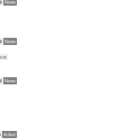
6
News
6
News
hrift
6
News
6
Artikel