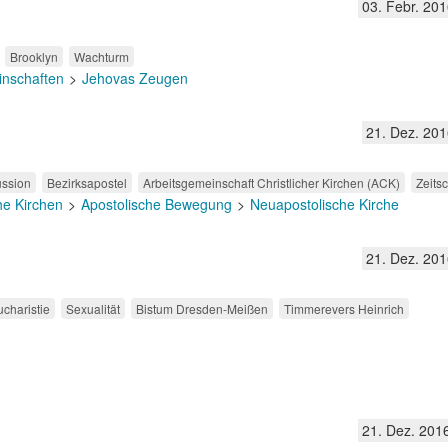
03. Febr. 201
Brooklyn
Wachturm
inschaften
Jehovas Zeugen
21. Dez. 201
ussion
Bezirksapostel
Arbeitsgemeinschaft Christlicher Kirchen (ACK)
Zeitsc
he Kirchen
Apostolische Bewegung
Neuapostolische Kirche
21. Dez. 201
ucharistie
Sexualität
Bistum Dresden-Meißen
Timmerevers Heinrich
21. Dez. 201