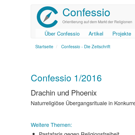
Confessio
Direkt
zum
Inhalt
Orientierung auf dem Markt der Religionen
Über Confessio
Artikel
Projekte
User
Main
Startseite
account
navigation
Confessio - Die Zeitschrift
menu
Confessio 1/2016
Drachin und Phoenix
Naturreligiöse Übergangsrituale in Konkur
Weitere Themen:
Pastafaris gegen Religionsfreiheit