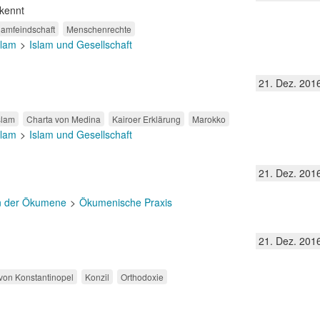
 kennt
lamfeindschaft
Menschenrechte
slam
Islam und Gesellschaft
21. Dez. 201
slam
Charta von Medina
Kairoer Erklärung
Marokko
slam
Islam und Gesellschaft
21. Dez. 201
n der Ökumene
Ökumenische Praxis
21. Dez. 201
von Konstantinopel
Konzil
Orthodoxie