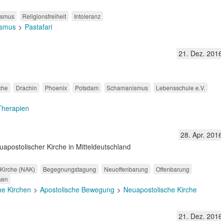
ismus
Religionsfreiheit
Intoleranz
eismus
Pastafari
21. Dez. 201
che
Drachin
Phoenix
Potsdam
Schamanismus
Lebensschule e.V.
 Therapien
28. Apr. 201
postolischer Kirche in Mitteldeutschland
Kirche (NAK)
Begegnungstagung
Neuoffenbarung
Offenbarung
sen
he Kirchen
Apostolische Bewegung
Neuapostolische Kirche
21. Dez. 201