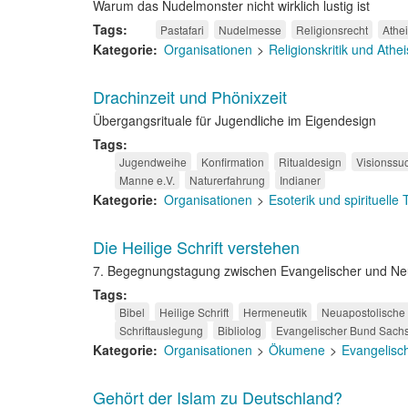
Warum das Nudelmonster nicht wirklich lustig ist
Tags
Pastafari
Nudelmesse
Religionsrecht
Athe
Kategorie
Organisationen
Religionskritik und Ath
Drachinzeit und Phönixzeit
Übergangsrituale für Jugendliche im Eigendesign
Tags
Jugendweihe
Konfirmation
Ritualdesign
Visionssu
Manne e.V.
Naturerfahrung
Indianer
Kategorie
Organisationen
Esoterik und spirituelle
Die Heilige Schrift verstehen
7. Begegnungstagung zwischen Evangelischer und Neua
Tags
Bibel
Heilige Schrift
Hermeneutik
Neuapostolische 
Schriftauslegung
Bibliolog
Evangelischer Bund Sach
Kategorie
Organisationen
Ökumene
Evangelisc
Gehört der Islam zu Deutschland?