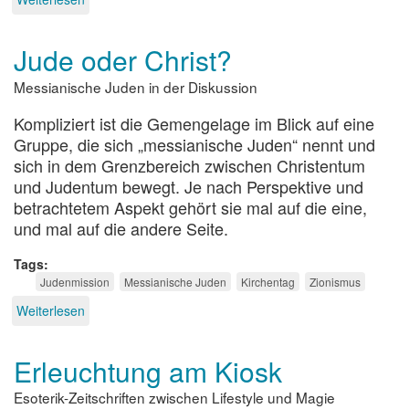
Messianische
Juden
Jude oder Christ?
im
Gespräch
Messianische Juden in der Diskussion
Kompliziert ist die Gemengelage im Blick auf eine
Gruppe, die sich „messianische Juden“ nennt und
sich in dem Grenzbereich zwischen Christentum
und Judentum bewegt. Je nach Perspektive und
betrachtetem Aspekt gehört sie mal auf die eine,
und mal auf die andere Seite.
Tags
Judenmission
Messianische Juden
Kirchentag
Zionismus
Weiterlesen
über
Jude
oder
Erleuchtung am Kiosk
Christ?
Esoterik-Zeitschriften zwischen Lifestyle und Magie