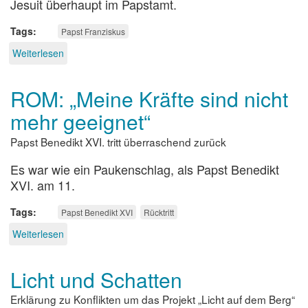
Jesuit überhaupt im Papstamt.
Tags
Papst Franziskus
Weiterlesen
über
ROM:
Eine
ROM: „Meine Kräfte sind nicht
überraschende
Wahl
mehr geeignet“
Papst Benedikt XVI. tritt überraschend zurück
Es war wie ein Paukenschlag, als Papst Benedikt
XVI. am 11.
Tags
Papst Benedikt XVI
Rücktritt
Weiterlesen
über
ROM:
„Meine
Licht und Schatten
Kräfte
sind
Erklärung zu Konflikten um das Projekt „Licht auf dem Berg“
nicht