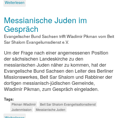
Weiterlesen
über
Taufe
und
Messianische Juden im
Versiegelung
Gespräch
Evangelischer Bund Sachsen trifft Wladimir Pikman vom Beit
Sar Shalom Evangeliumsdienst e.V.
Um der Frage nach einer angemessenen Position
der sächsischen Landeskirche zu den
messianischen Juden näher zu kommen, hat der
Evangelische Bund Sachsen den Leiter des Berliner
Missionswerkes, Beit Sar Shalom und Rabbiner der
dortigen messianisch-jüdischen Gemeinde,
Wladimir Pikman, zum Gespräch eingeladen.
Tags
Pikman Wladimir
Beit Sar Shalom Evangelisationsdienst
Judenmission
Messianische Juden
Weiterlesen
über