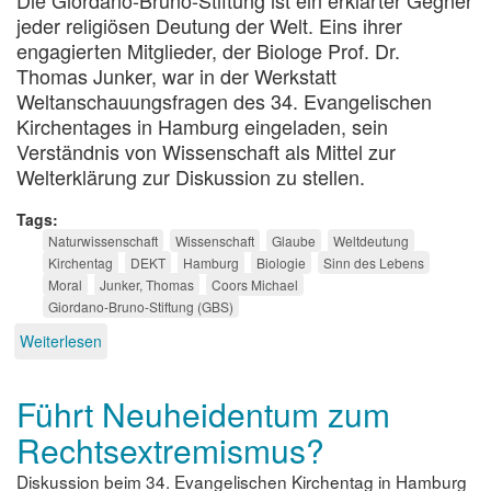
jeder religiösen Deutung der Welt. Eins ihrer
engagierten Mitglieder, der Biologe Prof. Dr.
Thomas Junker, war in der Werkstatt
Weltanschauungsfragen des 34. Evangelischen
Kirchentages in Hamburg eingeladen, sein
Verständnis von Wissenschaft als Mittel zur
Welterklärung zur Diskussion zu stellen.
Tags
Naturwissenschaft
Wissenschaft
Glaube
Weltdeutung
Kirchentag
DEKT
Hamburg
Biologie
Sinn des Lebens
Moral
Junker, Thomas
Coors Michael
Giordano-Bruno-Stiftung (GBS)
Weiterlesen
über
Wissenschaft
als
Führt Neuheidentum zum
Welterklärung?
Rechtsextremismus?
Diskussion beim 34. Evangelischen Kirchentag in Hamburg