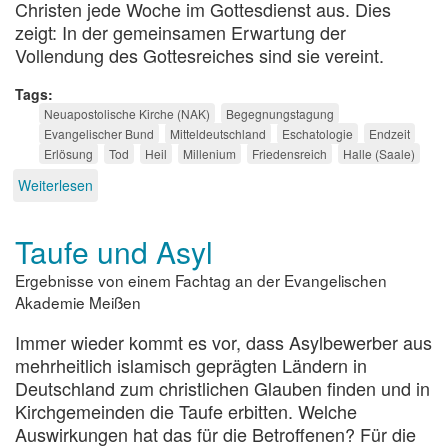
Christen jede Woche im Gottesdienst aus. Dies
zeigt: In der gemeinsamen Erwartung der
Vollendung des Gottesreiches sind sie vereint.
Tags
Neuapostolische Kirche (NAK)
Begegnungstagung
Evangelischer Bund
Mitteldeutschland
Eschatologie
Endzeit
Erlösung
Tod
Heil
Millenium
Friedensreich
Halle (Saale)
Weiterlesen
über
Worauf
können
Taufe und Asyl
wir
hoffen?
Ergebnisse von einem Fachtag an der Evangelischen
Akademie Meißen
Immer wieder kommt es vor, dass Asylbewerber aus
mehrheitlich islamisch geprägten Ländern in
Deutschland zum christlichen Glauben finden und in
Kirchgemeinden die Taufe erbitten. Welche
Auswirkungen hat das für die Betroffenen? Für die