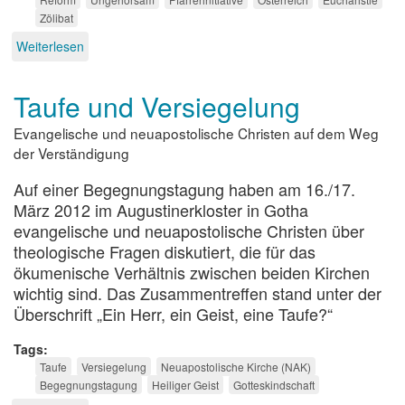
Zölibat
Weiterlesen
über
Aufruf
zum
Taufe und Versiegelung
Ungehorsam
Evangelische und neuapostolische Christen auf dem Weg
der Verständigung
Auf einer Begegnungstagung haben am 16./17.
März 2012 im Augustinerkloster in Gotha
evangelische und neuapostolische Christen über
theologische Fragen diskutiert, die für das
ökumenische Verhältnis zwischen beiden Kirchen
wichtig sind. Das Zusammentreffen stand unter der
Überschrift „Ein Herr, ein Geist, eine Taufe?“
Tags
Taufe
Versiegelung
Neuapostolische Kirche (NAK)
Begegnungstagung
Heiliger Geist
Gotteskindschaft