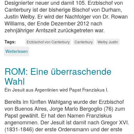
Meissen
Designierter neuer und damit 105. Erzbischof von
Canterbury ist der bisherige Bischof von Durham,
Justin Welby. Er wird der Nachfolger von Dr. Rowan
Williams, der Ende Dezember 2012 nach
zehnjähriger Amtszeit zurückgetreten war.
Tags
Erzbischof von Canterbury
Canterbury
Welby Justin
Weiterlesen
über
Justin
Welby
ROM: Eine überraschende
neues
Oberhaupt
Wahl
der
Anglikanischen
Ein Jesuit aus Argentinien wird Papst Franziskus I.
Kirchengemeinschaft
Bereits im fünften Wahlgang wurde der Erzbischof
von Buenos Aires, Jorge Mario Bergoglio (76) zum
Papst gewählt. Er hat den Namen Franziskus
angenommen. Der Jesuit ist damit nach Gregor XVI.
(1831-1846) der erste Ordensmann und der erste