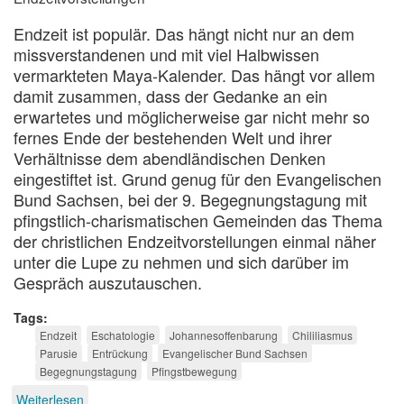
Endzeit ist populär. Das hängt nicht nur an dem
missverstandenen und mit viel Halbwissen
vermarkteten Maya-Kalender. Das hängt vor allem
damit zusammen, dass der Gedanke an ein
erwartetes und möglicherweise gar nicht mehr so
fernes Ende der bestehenden Welt und ihrer
Verhältnisse dem abendländischen Denken
eingestiftet ist. Grund genug für den Evangelischen
Bund Sachsen, bei der 9. Begegnungstagung mit
pfingstlich-charismatischen Gemeinden das Thema
der christlichen Endzeitvorstellungen einmal näher
unter die Lupe zu nehmen und sich darüber im
Gespräch auszutauschen.
Tags
Endzeit
Eschatologie
Johannesoffenbarung
Chililiasmus
Parusie
Entrückung
Evangelischer Bund Sachsen
Begegnungstagung
Pfingstbewegung
Weiterlesen
über