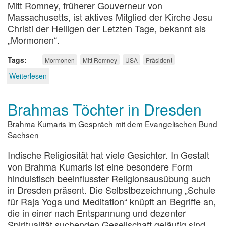
Mitt Romney, früherer Gouverneur von
Massachusetts, ist aktives Mitglied der Kirche Jesu
Christi der Heiligen der Letzten Tage, bekannt als
„Mormonen“.
Tags
Mormonen
Mitt Romney
USA
Präsident
Weiterlesen
über
Mormone
als
Brahmas Töchter in Dresden
Präsident
der
Brahma Kumaris im Gespräch mit dem Evangelischen Bund
USA?
Sachsen
Indische Religiosität hat viele Gesichter. In Gestalt
von Brahma Kumaris ist eine besondere Form
hinduistisch beeinflusster Religionsausübung auch
in Dresden präsent. Die Selbstbezeichnung „Schule
für Raja Yoga und Meditation“ knüpft an Begriffe an,
die in einer nach Entspannung und dezenter
Spiritualität suchenden Gesellschaft geläufig sind.