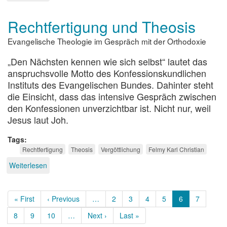
Das
Erschrecken
Rechtfertigung und Theosis
Evangelische Theologie im Gespräch mit der Orthodoxie
„Den Nächsten kennen wie sich selbst“ lautet das
anspruchsvolle Motto des Konfessionskundlichen
Instituts des Evangelischen Bundes. Dahinter steht
die Einsicht, dass das intensive Gespräch zwischen
den Konfessionen unverzichtbar ist. Nicht nur, weil
Jesus laut Joh.
Tags
Rechtfertigung
Theosis
Vergöttlichung
Felmy Karl Christian
Weiterlesen
über
Rechtfertigung
und
Seitennummerierung
Theosis
Erste
« First
Vorherige
‹ Previous
…
Page
2
Page
3
Page
4
Page
5
Aktuelle
6
Page
7
Seite
Seite
Seite
Page
8
Page
9
Page
10
…
Nächste
Next ›
Letzte
Last »
Seite
Seite