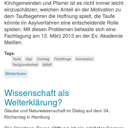
Kirchgemeinden und Pfarrer ist es nicht immer leicht
einzuschätzen, welchen Anteil an der Motivation zu
dem Taufbegehren die Hoffnung spielt, die Taufe
könnte im Asylverfahren eine entscheidende Rolle
spielen. Mit diesen Problemen befasste sich eine
Fachtagung am 13. März 2013 an der Ev. Akademie
Meißen.
Tags
Taufe
Asyl
Fachtag
Flüchtlinge
Konversion
Religionsfreiheit
BAMF
Weiterlesen
über
Taufe
und
Wissenschaft als
Asyl
Welterklärung?
Glaube und Naturwissenschaft im Dialog auf dem 34.
Kirchentag in Hamburg
Die Giordano-Bruno-Stiftung ist ein erklärter Gegner