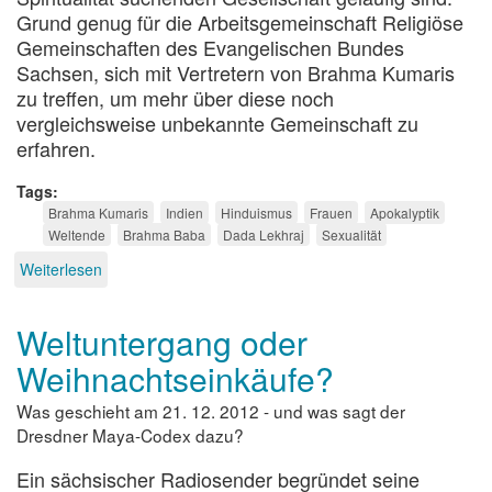
Grund genug für die Arbeitsgemeinschaft Religiöse
Gemeinschaften des Evangelischen Bundes
Sachsen, sich mit Vertretern von Brahma Kumaris
zu treffen, um mehr über diese noch
vergleichsweise unbekannte Gemeinschaft zu
erfahren.
Tags
Brahma Kumaris
Indien
Hinduismus
Frauen
Apokalyptik
Weltende
Brahma Baba
Dada Lekhraj
Sexualität
Weiterlesen
über
Brahmas
Töchter
Weltuntergang oder
in
Dresden
Weihnachtseinkäufe?
Was geschieht am 21. 12. 2012 - und was sagt der
Dresdner Maya-Codex dazu?
Ein sächsischer Radiosender begründet seine