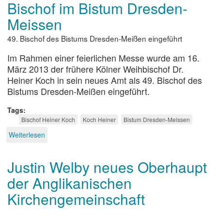
Bischof im Bistum Dresden-
Meissen
49. Bischof des Bistums Dresden-Meißen eingeführt
Im Rahmen einer feierlichen Messe wurde am 16.
März 2013 der frühere Kölner Weihbischof Dr.
Heiner Koch in sein neues Amt als 49. Bischof des
Bistums Dresden-Meißen eingeführt.
Tags
Bischof Heiner Koch
Koch Heiner
Bistum Dresden-Meissen
Weiterlesen
über
DRESDEN:
Heiner
Justin Welby neues Oberhaupt
Koch
neuer
der Anglikanischen
Bischof
im
Kirchengemeinschaft
Bistum
Dresden-