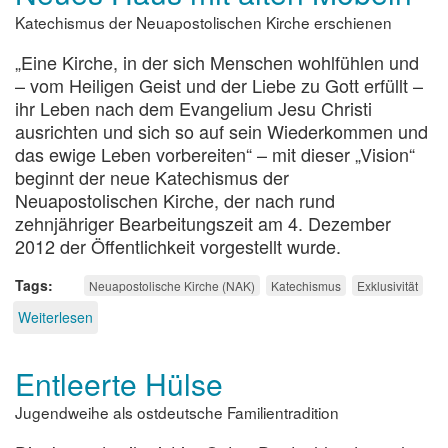
Mittäter?
Katechismus der Neuapostolischen Kirche erschienen
„Eine Kirche, in der sich Menschen wohlfühlen und
– vom Heiligen Geist und der Liebe zu Gott erfüllt –
ihr Leben nach dem Evangelium Jesu Christi
ausrichten und sich so auf sein Wiederkommen und
das ewige Leben vorbereiten“ – mit dieser „Vision“
beginnt der neue Katechismus der
Neuapostolischen Kirche, der nach rund
zehnjähriger Bearbeitungszeit am 4. Dezember
2012 der Öffentlichkeit vorgestellt wurde.
Tags
Neuapostolische Kirche (NAK)
Katechismus
Exklusivität
Weiterlesen
über
Neues
Haus
Entleerte Hülse
mit
alten
Jugendweihe als ostdeutsche Familientradition
Möbeln