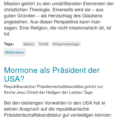
Mission gehört zu den umstrittensten Elementen der
christlichen Theologie. Einerseits wird sie – aus
guten Gründen – als Herzschlag des Glaubens
angesehen. Aus dieser Perspektive kann man
sagen: Eine Religion, die nicht missionarisch ist, ist
tot.
Tags
Mission
Trinität
Religionstheologie
Weiterlesen
über
Die
Mission
Mormone als Präsident der
des
dreieinigen
USA?
Gottes
Republikanischer Präsidentschaftskandidat gehört zur
Kirche Jesu Christi der Heiligen der Letzten Tage
Bei den bisherigen Vorwahlen in den USA hat er
seinen Anspruch auf die republikanische
Präsidentschaftskandidatur gut verteidigen können: