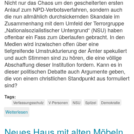
Nicht nur das Chaos um den gescheiterten ersten
Anlauf zum NPD-Verbotsverfahren, sondern auch
die nun allmählich durchsickernden Skandale im
Zusammenhang mit dem Umfeld der Terrorgruppe
„Nationalsozialistischer Untergrund“ (NSU) haben
offenbar ein Fass zum überlaufen gebracht. In den
Medien wird inzwischen offen über eine
tiefgreifende Umstrukturierung der Ämter spekuliert
und auch Stimmen sind zu hören, die eine völlige
Abschaffung dieser Institution fordern. Kann es in
dieser politischen Debatte auch Argumente geben,
die von einem christlichen Standpunkt aus formuliert
sind?
Tags
Verfassungsschutz
V-Personen
NSU
Spitzel
Demokratie
Weiterlesen
über
Der
Staat
Neues Haus mit alten Möbeln
als