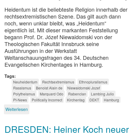
Heidentum ist die beliebteste Religion innerhalb der
rechtsextremistischen Szene. Das gilt auch dann
noch, wenn unklar bleibt, was „Heidentum“
eigentlich ist. Mit dieser markanten Feststellung
begann Prof. Dr. Józef Niewaidomski von der
Theologischen Fakultät Innsbruck seine
Ausführungen in der Werkstatt
Weltanschauungsfragen des 34. Deutschen
Evangelischen Kirchentages in Hamburg.
Tags
Neuheidentum
Rechtsextremismus
Ethnopluralismus
Rassismus
Benoist Alain de
Niewaidomski Jozef
Polytheismus
Marquard Odo
Rabenclan
Lambing Julio
PI-News
Politically Incorrect
Kirchentag
DEKT
Hamburg
Weiterlesen
über
Führt
Neuheidentum
DRESDEN: Heiner Koch neuer
zum
Rechtsextremismus?