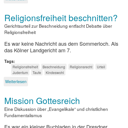
Von
dort
Religionsfreiheit beschnitten?
wird
er
Gerichtsurteil zur Beschneidung entfacht Debatte über
kommen…
Religionsfreiheit
Es war keine Nachricht aus dem Sommerloch. Als
das Kölner Landgericht am 7.
Tags
Religionsfreiheit
Beschneidung
Religionsrecht
Urteil
Judentum
Taufe
Kindeswohl
Weiterlesen
über
Religionsfreiheit
beschnitten?
Mission Gottesreich
Eine Diskussion über „Evangelikale“ und christlichen
Fundamentalismus
Es war ein kleiner Buchladen in der Dresdner