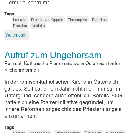
„Lemuria-Zentrum“.
Tags
Lemuria
Dietrich von Oppeln
Theosophie
Paradies
Dresden
Kristalle
Weiterlesen
über
Projizierte
Sehnsucht
Aufruf zum Ungehorsam
Römisch-Katholische Pfarrerinitiative in Österreich fordert
Kirchenreformen
In der römisch-katholischen Kirche in Österreich
gärt es. Seit ca. einem Jahr nicht mehr nur still im
Untergrund, sondern auch öffentlich. Bereits 2006
hatte sich eine Pfarrer-Initiative gegründet, um
innere Reformen angesichts des Priestermangels
anzumahnen.
Tags
Reform
Ungehorsam
Pfarrerinitiative
Österreich
Eucharistie