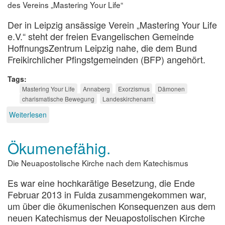
mehr
des Vereins „Mastering Your Life“
geeignet“
Der in Leipzig ansässige Verein „Mastering Your Life
e.V.“ steht der freien Evangelischen Gemeinde
HoffnungsZentrum Leipzig nahe, die dem Bund
Freikirchlicher Pfingstgemeinden (BFP) angehört.
Tags
Mastering Your Life
Annaberg
Exorzismus
Dämonen
charismatische Bewegung
Landeskirchenamt
Weiterlesen
über
Licht
und
Ökumenefähig.
Schatten
Die Neuapostolische Kirche nach dem Katechismus
Es war eine hochkarätige Besetzung, die Ende
Februar 2013 in Fulda zusammengekommen war,
um über die ökumenischen Konsequenzen aus dem
neuen Katechismus der Neuapostolischen Kirche