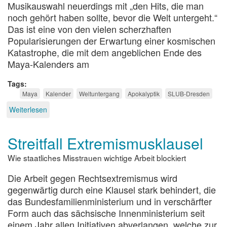
Musikauswahl neuerdings mit „den Hits, die man
noch gehört haben sollte, bevor die Welt untergeht.“
Das ist eine von den vielen scherzhaften
Popularisierungen der Erwartung einer kosmischen
Katastrophe, die mit dem angeblichen Ende des
Maya-Kalenders am
Tags
Maya
Kalender
Weltuntergang
Apokalyptik
SLUB-Dresden
Weiterlesen
über
Weltuntergang
oder
Streitfall Extremismusklausel
Weihnachtseinkäufe?
Wie staatliches Misstrauen wichtige Arbeit blockiert
Die Arbeit gegen Rechtsextremismus wird
gegenwärtig durch eine Klausel stark behindert, die
das Bundesfamilienministerium und in verschärfter
Form auch das sächsische Innenministerium seit
einem Jahr allen Initiativen abverlangen, welche zur